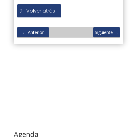
Volver atrás
←
Anterior
Siguiente
→
Agenda