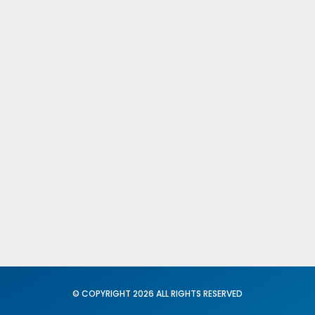
Publicacione
Comités Fede
Provinciales
Fed. Igualdad
Conciliación
© COPYRIGHT 2026 ALL RIGHTS RESERVED