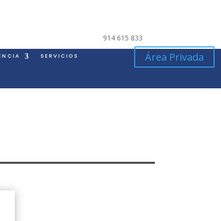
914 615 833
Área Privada
ENCIA
SERVICIOS