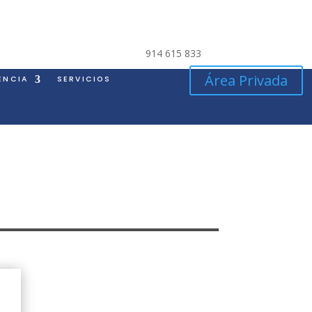
914 615 833
Área Privada
ENCIA
SERVICIOS