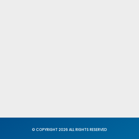
Publicacione
Comités Fede
Provinciales
Fed. Igualdad
Conciliación
© COPYRIGHT 2026 ALL RIGHTS RESERVED