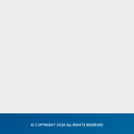
Publicacione
Comités Fede
Provinciales
Fed. Igualdad
Conciliación
© COPYRIGHT 2026 ALL RIGHTS RESERVED