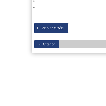
Volver atrás
←
Anterior