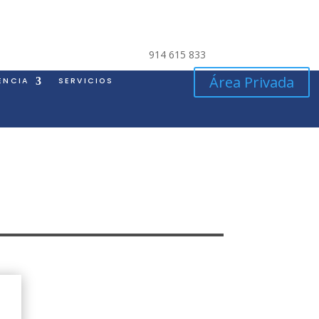
914 615 833
Área Privada
ENCIA
SERVICIOS