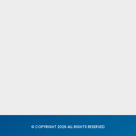
Publicacione
Comités Fede
Provinciales
Fed. Igualdad
Conciliación
© COPYRIGHT 2026 ALL RIGHTS RESERVED