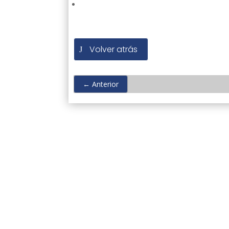
Volver atrás
←
Anterior