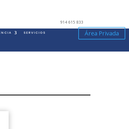
914 615 833
Área Privada
ENCIA
SERVICIOS