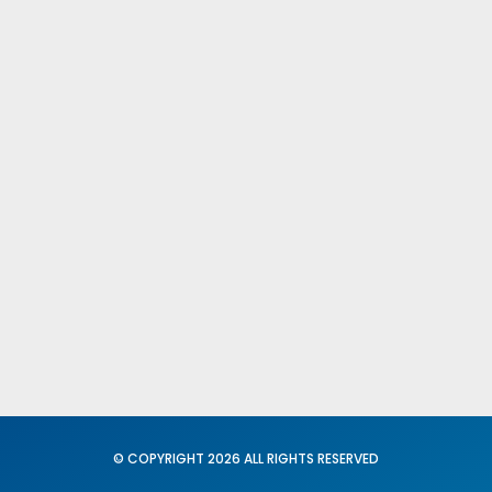
Publicacione
Comités Fede
Provinciales
Fed. Igualdad
Conciliación
© COPYRIGHT 2026 ALL RIGHTS RESERVED