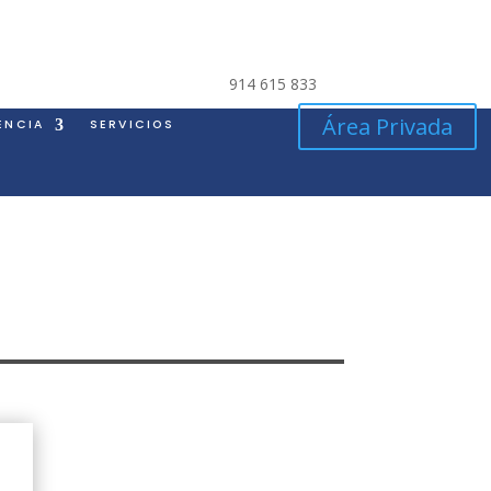
914 615 833
Área Privada
ENCIA
SERVICIOS