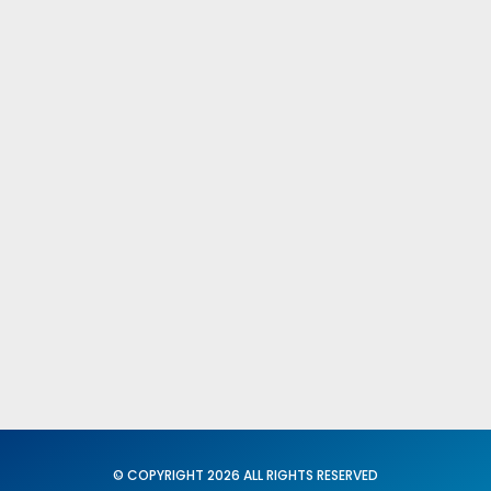
Comités Federales y Provinciales
Fed. Igualdad y Conciliación
X C. N. del SUP
Secretaria General
Acción Sindical
Portavoz
Servicios
Formación
© COPYRIGHT 2026 ALL RIGHTS RESERVED