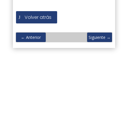
Volver atrás
←
Anterior
Siguiente
→