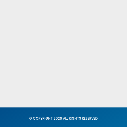
Publicacione
Comités Fede
Provinciales
Fed. Igualdad
Conciliación
© COPYRIGHT 2026 ALL RIGHTS RESERVED