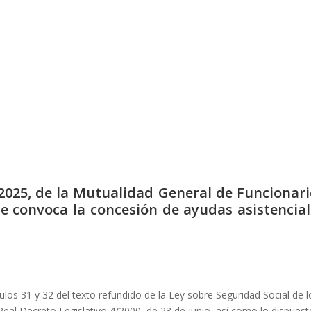
2025, de la Mutualidad General de Funcionari
 se convoca la concesión de ayudas asistencia
ulos 31 y 32 del texto refundido de la Ley sobre Seguridad Social de l
Real Decreto Legislativo 4/2000, de 23 de junio, así como lo dispuest