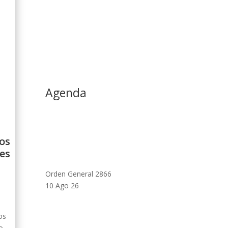
Agenda
os
les
Orden General 2866
10 Ago 26
os
o