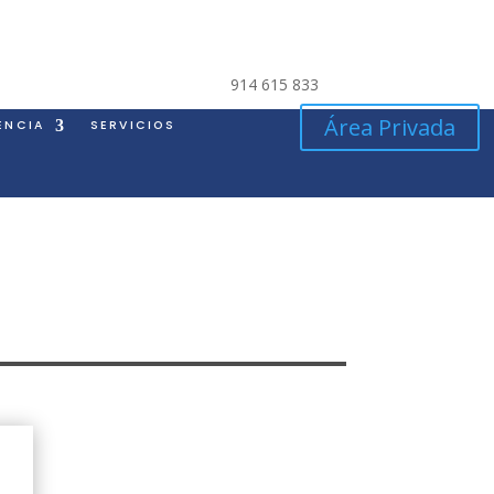
914 615 833
Área Privada
ENCIA
SERVICIOS