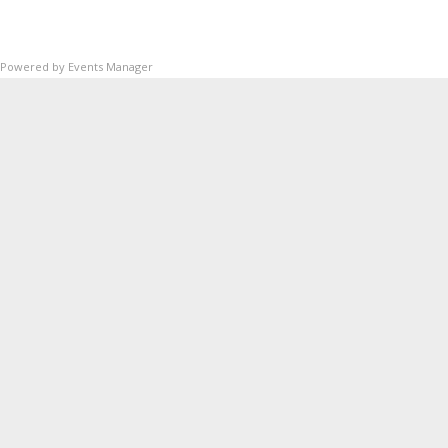
Powered by
Events Manager
SUP
SITE
Queda prohibida la
Actualidad
reproducción,
Formación
distribución,
Comunicación pública y
Servicios
utilización, total o parcial,
Agenda
de los contenidos de
esta web, en cualquier
forma o modalidad, sin
previa, expresa y escrita
autorización.