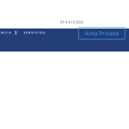
914 615 833
Área Privada
ENCIA
SERVICIOS