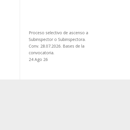
Proceso selectivo de ascenso a
Subinspector o Subinspectora.
Conv. 28.07.2026. Bases de la
convocatoria.
24 Ago 26
X C. N. del SUP
RAL
Secretaria General
ndical
Acción Sindical