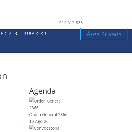
914 615 833
Área Privada
ENCIA
SERVICIOS
ón
Agenda
Orden General 2866
10 Ago 26