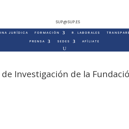
SUP@SUP.ES
ONA JURÍDICA
FORMACIÓN
R. LABORALES
TRANSPAR
PRENSA
SEDES
AFÍLIATE
de Investigación de la Fundaci