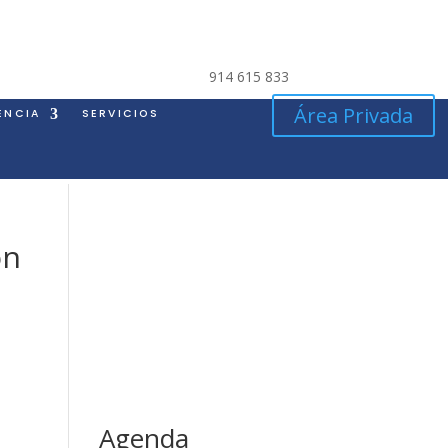
914 615 833
Área Privada
ENCIA
SERVICIOS
ón
Agenda