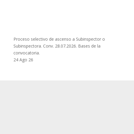
Proceso selectivo de ascenso a Subinspector o
Subinspectora. Conv. 28.07.2026. Bases de la
convocatoria.
24 Ago 26
SUP
Queda prohibida la reproducción, distribución,
Comunicación pública y utilización, total o
parcial, de los contenidos de esta web, en