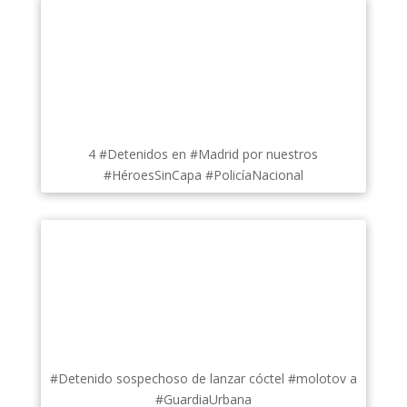
4 #Detenidos en #Madrid por nuestros
#HéroesSinCapa #PolicíaNacional
#Detenido sospechoso de lanzar cóctel #molotov a
#GuardiaUrbana