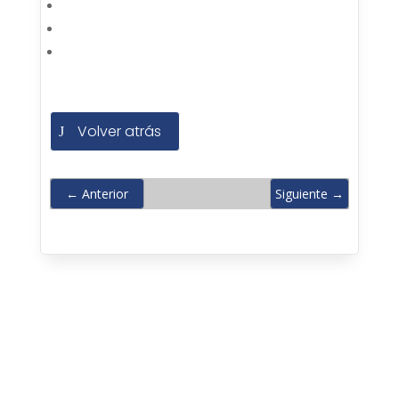
Volver atrás
←
Anterior
Siguiente
→