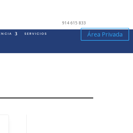
914 615 833
Área Privada
ENCIA
SERVICIOS