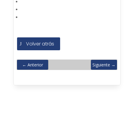
Volver atrás
←
Anterior
Siguiente
→