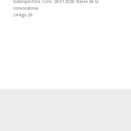
Subinspectora. Conv. 28.07.2026. Bases de la
convocatoria.
24 Ago 26
SUP
Queda prohibida la reproducción, distribución,