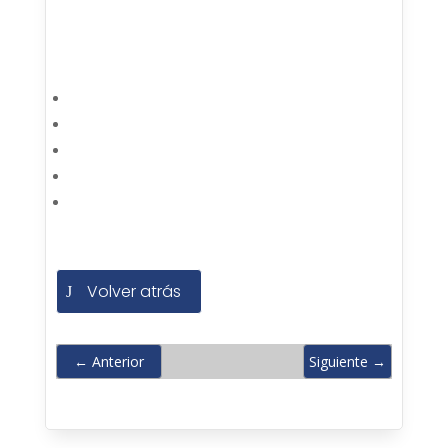
Volver atrás
←
Anterior
Siguiente
→