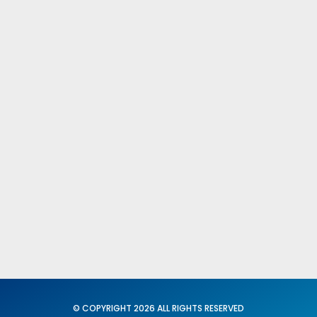
Comités Federales y Provinciales
Fed. Igualdad y Conciliación
X C. N. del SUP
Secretaria General
Acción Sindical
Portavoz
Servicios
Formación
© COPYRIGHT 2026 ALL RIGHTS RESERVED