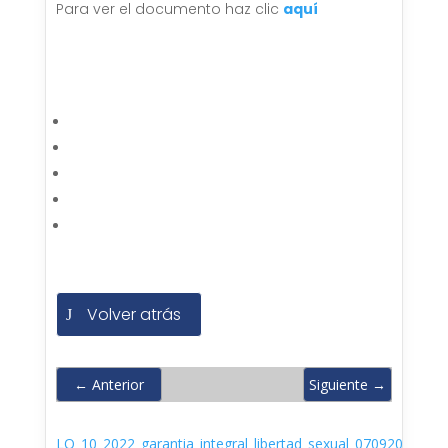
Para ver el documento haz clic
aquí
Volver atrás
←
Anterior
Siguiente
→
LO_10_2022_garantia_integral_libertad_sexual_07092022