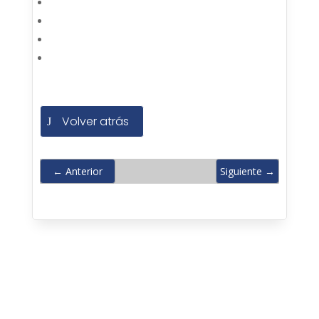
Volver atrás
←
Anterior
Siguiente
→