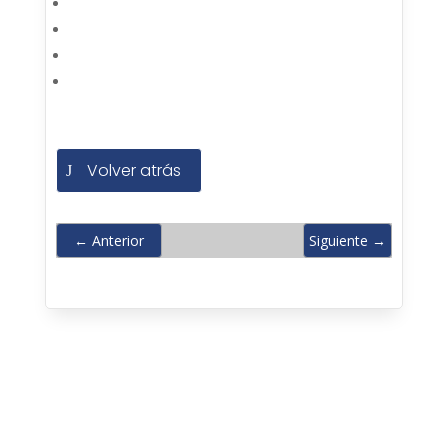
Volver atrás
←
Anterior
Siguiente
→