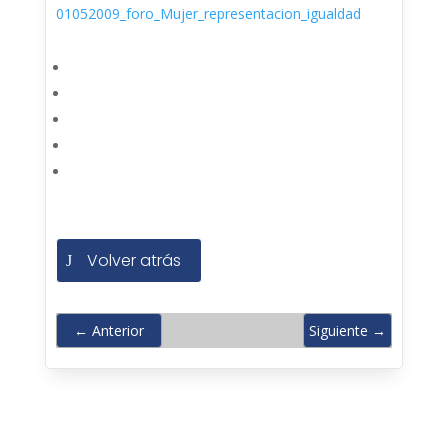
01052009_foro_Mujer_representacion_igualdad
Volver atrás
←
Anterior
Siguiente
→