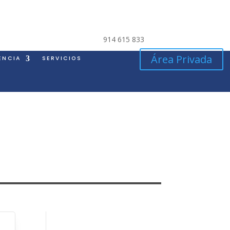
914 615 833
Área Privada
ENCIA
SERVICIOS