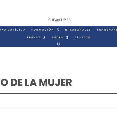
SUP@SUP.ES
ONA JURÍDICA
FORMACIÓN
R. LABORALES
TRANSPAR
PRENSA
SEDES
AFÍLIATE
RO DE LA MUJER