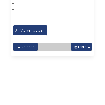
Volver atrás
←
Anterior
Siguiente
→