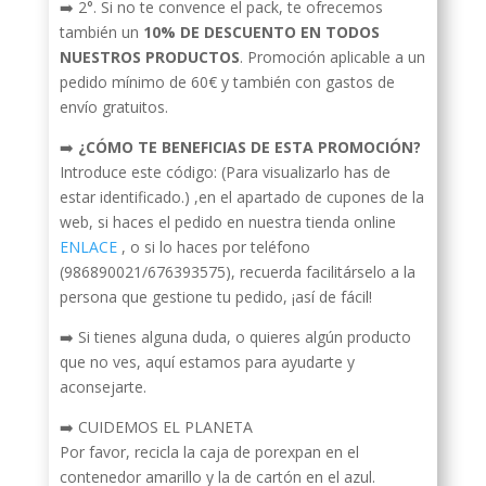
➡️ 2°. Si no te convence el pack, te ofrecemos
también un
10% DE DESCUENTO EN TODOS
NUESTROS PRODUCTOS
. Promoción aplicable a un
pedido mínimo de 60€ y también con gastos de
envío gratuitos.
➡️
¿CÓMO TE BENEFICIAS DE ESTA PROMOCIÓN?
Introduce este código: (Para visualizarlo has de
estar identificado.) ,en el apartado de cupones de la
web, si haces el pedido en nuestra tienda online
ENLACE
, o si lo haces por teléfono
(986890021/676393575), recuerda facilitárselo a la
persona que gestione tu pedido, ¡así de fácil!
➡️ Si tienes alguna duda, o quieres algún producto
que no ves, aquí estamos para ayudarte y
aconsejarte.
➡️ CUIDEMOS EL PLANETA
Por favor, recicla la caja de porexpan en el
contenedor amarillo y la de cartón en el azul.