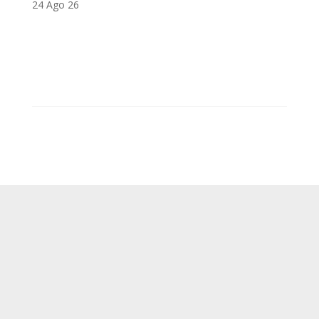
24 Ago 26
SUP
Queda prohibida la reproducción, distribución,
Comunicación pública y utilización, total o
parcial, de los contenidos de esta web, en