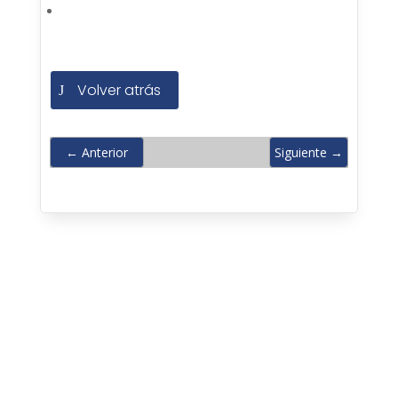
Volver atrás
←
Anterior
Siguiente
→