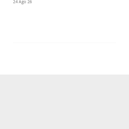
24 Ago 26
SUP
Queda prohibida la reproducción, distribución,
Comunicación pública y utilización, total o
parcial, de los contenidos de esta web, en