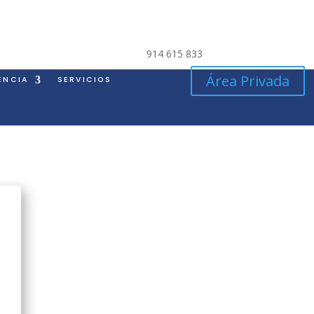
914 615 833
Área Privada
ENCIA
SERVICIOS